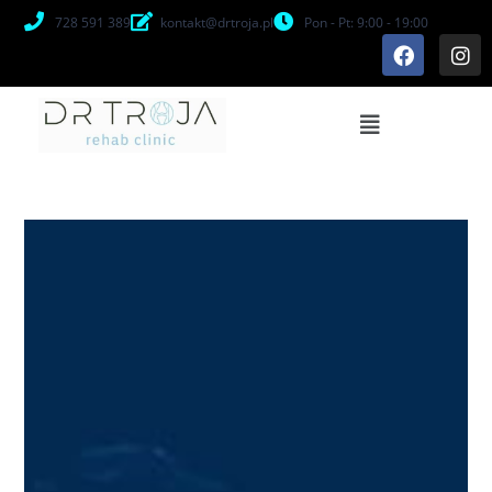
728 591 389
kontakt@drtroja.pl
Pon - Pt: 9:00 - 19:00